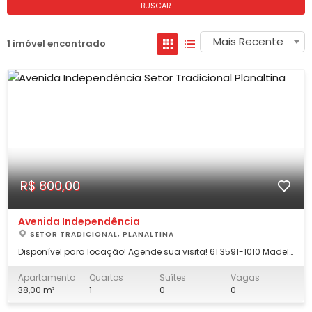
BUSCAR
Mais Recente
1 imóvel encontrado
R$ 800,00
Avenida Independência
SETOR TRADICIONAL, PLANALTINA
Disponível para locação! Agende sua visita! 61 3591-1010 Madel
aluga apartamento em ótimo local em Planaltina-DF. 1 quarto,
sala , cozinha, área de serviço, banheiro social, 1° andar.
Apartamento
Quartos
Suítes
Vagas
Avenida Independência, próximo a Academia Evolve. R$ 800,00
38,00 m²
1
0
0
(oitocento