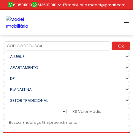
6135911010
6135911010
imobiliaria.madel@gmail.com
Ok