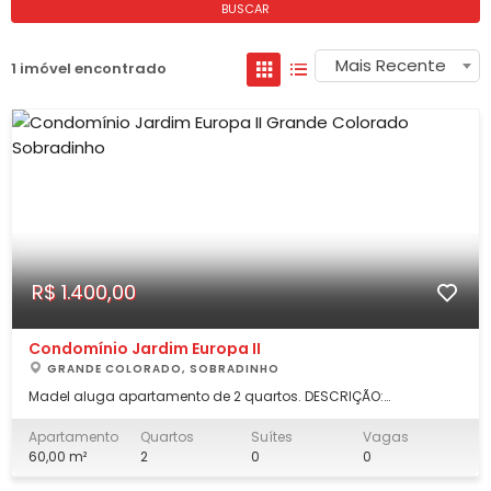
BUSCAR
Mais Recente
1 imóvel encontrado
R$ 1.400,00
Condomínio Jardim Europa II
GRANDE COLORADO, SOBRADINHO
Madel aluga apartamento de 2 quartos. DESCRIÇÃO:
apartamento de 2 quartos, sala, cozinha, área de serviço,
banheiro social. ENDEREÇO: Condormínio Jardim Europa II, CL 02,
Apartamento
Quartos
Suítes
Vagas
Edificio Rafael Thiago. VALORES: R$ 1.400,00 (mil quatrocentos
60,00 m²
2
0
0
reais) aluguel mensal;