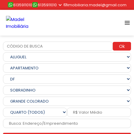
6135911010
6135911010
imobiliaria.madel@gmail.com
Ok