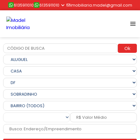
6135911010
6135911010
imobiliaria.madel@gmail.com
Ok