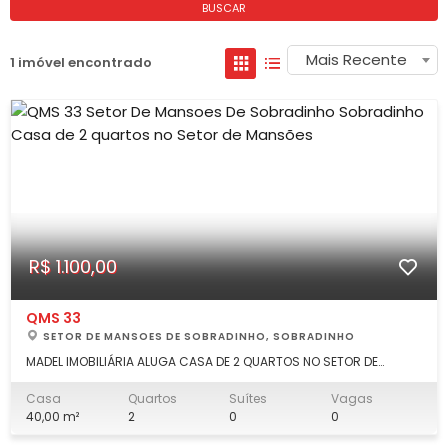
BUSCAR
Mais Recente
1 imóvel encontrado
R$ 1.100,00
QMS 33
SETOR DE MANSOES DE SOBRADINHO, SOBRADINHO
MADEL IMOBILIÁRIA ALUGA CASA DE 2 QUARTOS NO SETOR DE
MANSÕES DE SOBRADINHO. DESCRIÇÃO: 2 quartos, sala, banheiro
social, cozinha, área de serviço. Não é sozinho no lote,
Casa
Quartos
Suítes
Vagas
"condomínio" familiar. LOCALIZAÇÃO: QMS 33, na subida do
40,00 m²
2
0
0
antigo Mini Preço, Setor de Mans