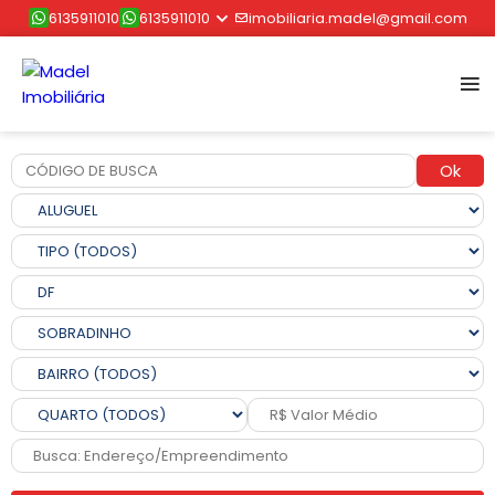
6135911010
6135911010
imobiliaria.madel@gmail.com
Ok