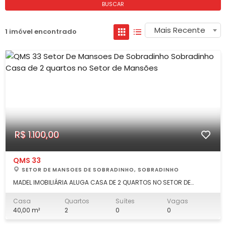
BUSCAR
Mais Recente
1 imóvel encontrado
R$ 1.100,00
QMS 33
SETOR DE MANSOES DE SOBRADINHO, SOBRADINHO
MADEL IMOBILIÁRIA ALUGA CASA DE 2 QUARTOS NO SETOR DE
MANSÕES DE SOBRADINHO. DESCRIÇÃO: 2 quartos, sala, banheiro
social, cozinha, área de serviço. Não é sozinho no lote,
Casa
Quartos
Suítes
Vagas
"condomínio" familiar. LOCALIZAÇÃO: QMS 33, na subida do
40,00 m²
2
0
0
antigo Mini Preço, Setor de Mans