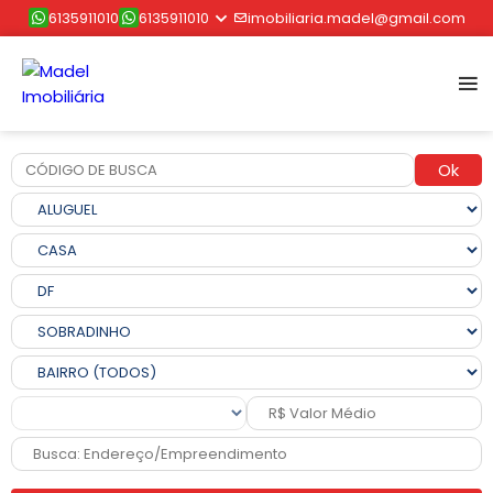
6135911010
6135911010
imobiliaria.madel@gmail.com
Ok