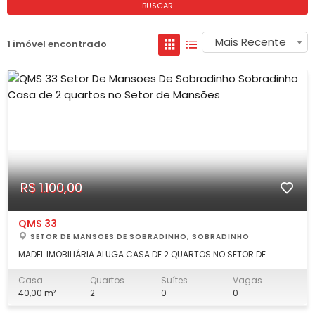
BUSCAR
Mais Recente
1 imóvel encontrado
R$ 1.100,00
QMS 33
SETOR DE MANSOES DE SOBRADINHO, SOBRADINHO
MADEL IMOBILIÁRIA ALUGA CASA DE 2 QUARTOS NO SETOR DE
MANSÕES DE SOBRADINHO. DESCRIÇÃO: 2 quartos, sala, banheiro
social, cozinha, área de serviço. Não é sozinho no lote,
Casa
Quartos
Suítes
Vagas
"condomínio" familiar. LOCALIZAÇÃO: QMS 33, na subida do
40,00 m²
2
0
0
antigo Mini Preço, Setor de Mans