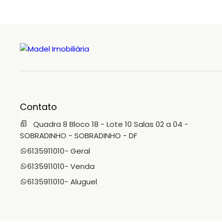
seu imóvel? “Madel Imobiliária,avaliação correta e
dedicação!”
Contato
Quadra 8 Bloco 18 - Lote 10 Salas 02 a 04 -
SOBRADINHO - SOBRADINHO - DF
6135911010
- Geral
6135911010
- Venda
6135911010
- Aluguel