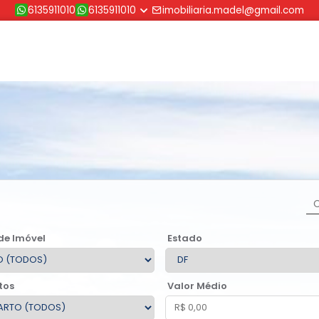
6135911010
6135911010
imobiliaria.madel@gmail.com
de Imóvel
Estado
tos
Valor Médio