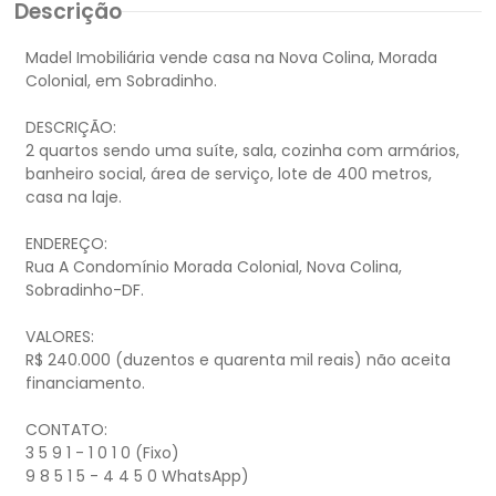
Descrição
Madel Imobiliária vende casa na Nova Colina, Morada
Colonial, em Sobradinho.
DESCRIÇÃO:
2 quartos sendo uma suíte, sala, cozinha com armários,
banheiro social, área de serviço, lote de 400 metros,
casa na laje.
ENDEREÇO:
Rua A Condomínio Morada Colonial, Nova Colina,
Sobradinho-DF.
VALORES:
R$ 240.000 (duzentos e quarenta mil reais) não aceita
financiamento.
CONTATO:
3 5 9 1 - 1 0 1 0 (Fixo)
9 8 5 1 5 - 4 4 5 0 WhatsApp)